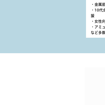
・金属
・10代
援
・女性
・アミ
など多