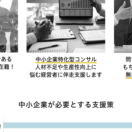
である
中小企業特化型コンサル
問
在籍！
人材不足や生産性向上に
も
悩む経営者に伴走支援します
無
中小企業が必要とする支援策