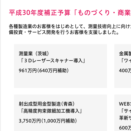
平成30年度補正予算「ものづくり・商
各種製造業のお客様をはじめとして、測量技術向上に向け
備投資・サービス開発を行うお客様を支援しました。
測量業（茨城）
金属
「３Dレーザースキャナー導入」
「ワ
961万円
(640万円補助）
400
射出成型用金型製造(青森）
WE
「高精度拘束微細加工機導入」
「サ
革新
3,750万円
(1,000万円補助）
600