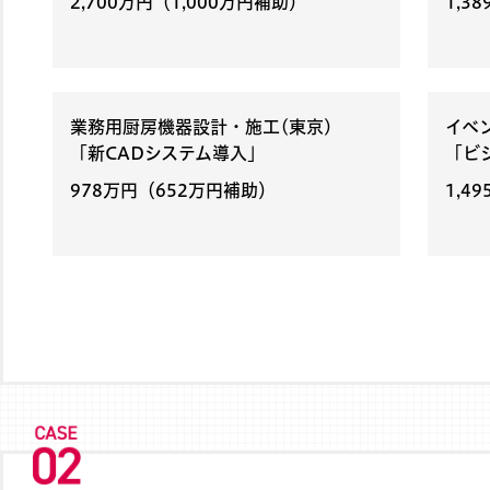
2,700万円
（1,000万円補助）
1,3
業務用厨房機器設計・施工(東京)
イベ
「新CADシステム導入」
「ビ
978万円
（652万円補助）
1,4