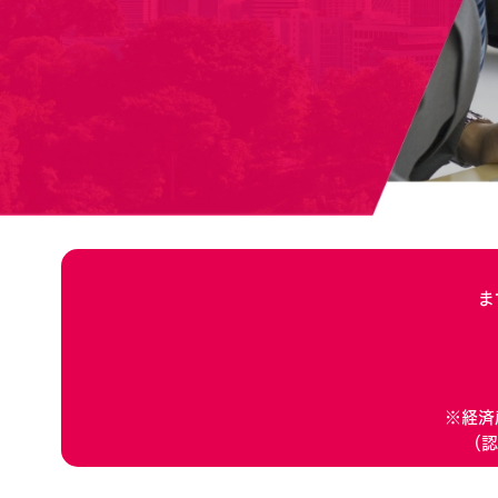
ま
※経済
（認