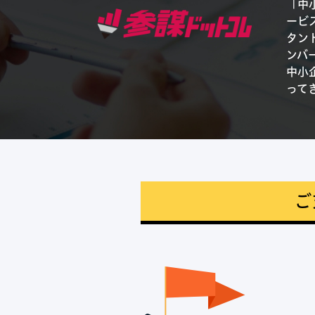
「中
ービ
タン
ンバ
中小
って
ご