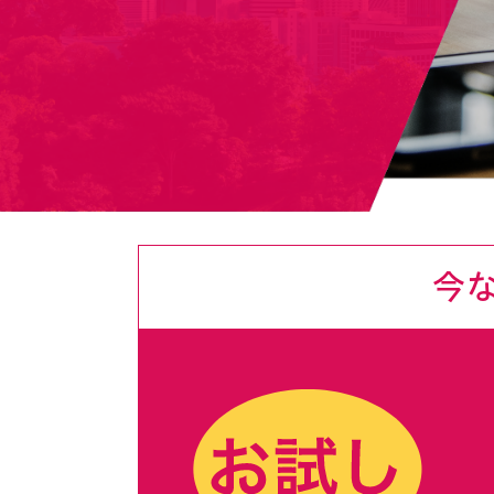
今
参謀ドットコムの新サービス
「TACHIAGE」
（タチアゲ）
成長を目指す中小企業の社長の皆様