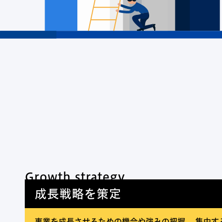
Growth strategy
成長戦略を策定
事業を成長させるための機会や強みの把握、
集中す