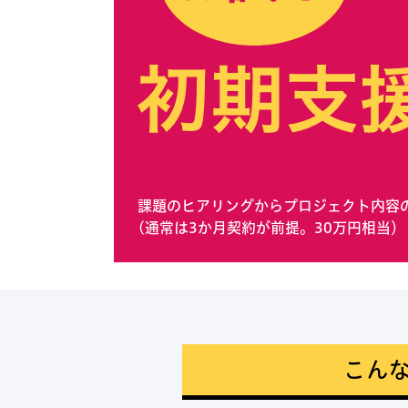
事業開発担当者の皆様へ
30社以上※の支援実績を誇る専門家集団が、
貴方の事業成長を支援します。
※2021年度実績
課題のヒアリングからプロジェクト内容
(通常は3か月契約が前提。30万円相当）
こん