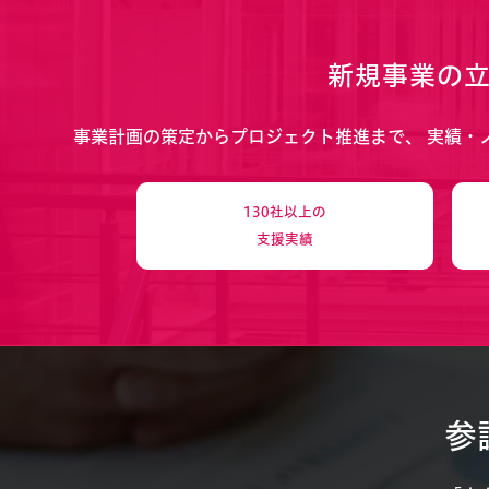
新規事業の
事業計画の策定からプロジェクト推進まで、
実績・
130社以上の
支援実績
参