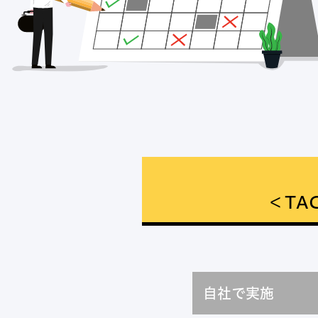
＜TAC
自社で実施