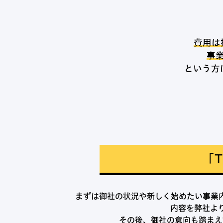
費用は
事
という方
「T
まずは御社の状況や新しく始めたい事業
内容を弊社よ
その後、御社の意向も踏まえ