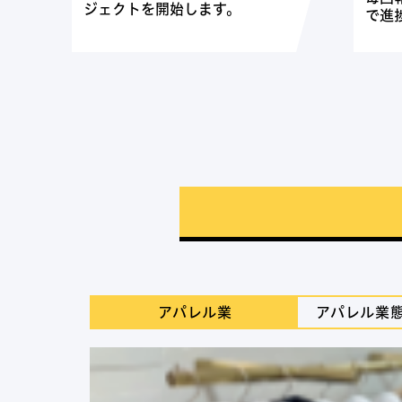
ジェクトを開始します。
で進
アパレル業
アパレル業